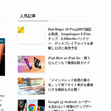
人気記事
Red Magic 10 ProはMIIT認証
を取得、Snapdragon 8 Elite
チップ、6,500mAhバッテリ
me
ー、ディスプレイ下カメラを搭
載し11月に発売予定
iPad Mini vs iPad Air：買う
ならどっち？徹底比較ガイド
「メインスレッド処理の最小
化」って何？サイト表示を爆速
にする秘訣を大公開！
me
メ
Google は Android ユーザー
き
を忘れない! 待望のアップデー
され