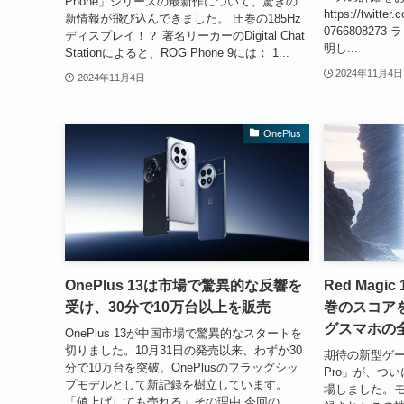
Phone」シリーズの最新作について、驚きの
https://twitte
新情報が飛び込んできました。 圧巻の185Hz
07668082
ディスプレイ！？ 著名リーカーのDigital Chat
明し...
Stationによると、ROG Phone 9には： 1...
2024年11月4日
2024年11月4日
OnePlus
OnePlus 13は市場で驚異的な反響を
Red Magic
受け、30分で10万台以上を販売
巻のスコア
グスマホの
OnePlus 13が中国市場で驚異的なスタートを
切りました。10月31日の発売以来、わずか30
期待の新型ゲーミ
分で10万台を突破。OnePlusのフラッグシッ
Pro」が、つい
プモデルとして新記録を樹立しています。
場しました。モ
「値上げしても売れる」その理由 今回の