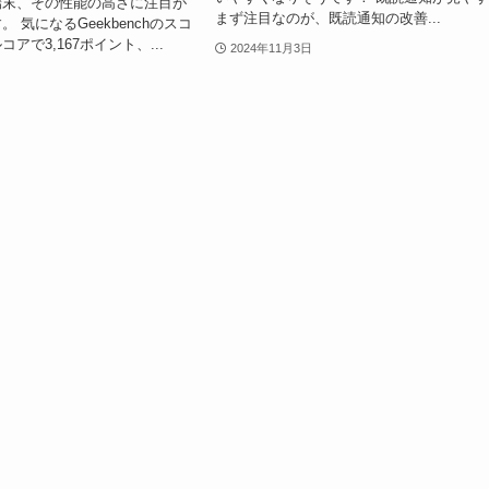
端末、その性能の高さに注目が
まず注目なのが、既読通知の改善...
 気になるGeekbenchのスコ
アで3,167ポイント、...
2024年11月3日