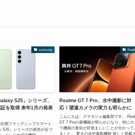
samsung
Real
laxy S25」シリーズ、
Realme GT 7 Pro、水中撮影に対
認証を取得 来年1月の発表
応！望遠カメラの実力も明らかに
こんにちは、スマガジェ編集部です。 Real
GT 7 Proの新機能が明らかになり、特にカ
の次期フラッグシップスマート
ラ機能の進化が目覚ましいことが分かって
xy S25」シリーズの発売が近づ
ました。 驚きの水中撮影機能 新しく搭載