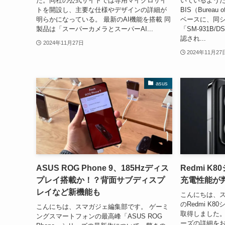
た。同社の公式サイトでは専用マイクロサイ
いているよう
トを開設し、主要な仕様やデザインの詳細が
BIS（Bureau o
明らかになっている。 最新のAI機能を搭載 同
ベースに、同
製品は「スーパーカメラとスーパーAI...
「SM-931B
認され...
2024年11月27日
2024年11月27
asus
ASUS ROG Phone 9、185Hzディス
Redmi K
プレイ搭載か！？背面サブディスプ
充電性能が
レイなど新機能も
こんにちは、スマ
のRedmi K
こんにちは、スマガジェ編集部です。 ゲーミ
取得しました。
ングスマートフォンの最高峰「ASUS ROG
ーズの詳細を