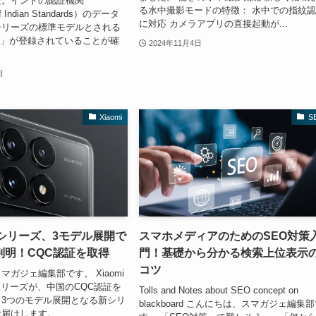
だ。インドの認証機関
る水中撮影モードの特徴： 水中での指紋
f Indian Standards）のデータ
に対応 カメラアプリの直接起動が...
シリーズの標準モデルとされる
/DS」が登録されていることが確
2024年11月4日
日
Xiaomi
S
80シリーズ、3モデル展開で
スマホメディアのためのSEO対策
判明！CQC認証を取得
門！基礎から分かる検索上位表示
コツ
ガジェ編集部です。 Xiaomi
80シリーズが、中国のCQC認証を
Tolls and Notes about SEO concept on
3つのモデル展開となる新シリ
blackboard こんにちは、スマガジェ編集
お届けします。