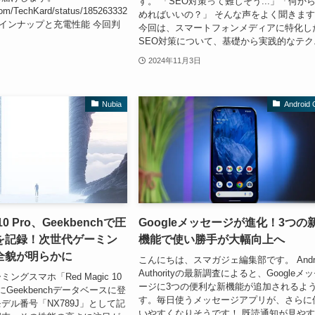
す。 「SEO対策って難しそう...」「何か
r.com/TechKard/status/185263332
めればいいの？」 そんな声をよく聞きま
73 ラインナップと充電性能 今回判
今回は、スマートフォンメディアに特化し
SEO対策について、基礎から実践的なテク..
2024年11月3日
Nubia
Android
 10 Pro、Geekbenchで圧
Googleメッセージが進化！3つの
を記録！次世代ゲーミン
機能で使い勝手が大幅向上へ
全貌が明らかに
こんにちは、スマガジェ編集部です。 Andro
Authorityの最新調査によると、Googleメ
ングスマホ「Red Magic 10
ージに3つの便利な新機能が追加されるよ
にGeekbenchデータベースに登
す。毎日使うメッセージアプリが、さらに
デル番号「NX789J」として記
いやすくなりそうです！ 既読通知が見や