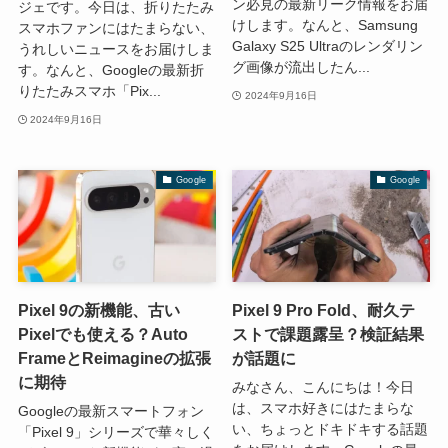
ン必見の最新リーク情報をお届
ジェです。今日は、折りたたみ
けします。なんと、Samsung
スマホファンにはたまらない、
Galaxy S25 Ultraのレンダリン
うれしいニュースをお届けしま
グ画像が流出したん...
す。なんと、Googleの最新折
りたたみスマホ「Pix...
2024年9月16日
2024年9月16日
Google
Google
Pixel 9の新機能、古い
Pixel 9 Pro Fold、耐久テ
Pixelでも使える？Auto
ストで課題露呈？検証結果
FrameとReimagineの拡張
が話題に
に期待
みなさん、こんにちは！今日
は、スマホ好きにはたまらな
Googleの最新スマートフォン
い、ちょっとドキドキする話題
「Pixel 9」シリーズで華々しく