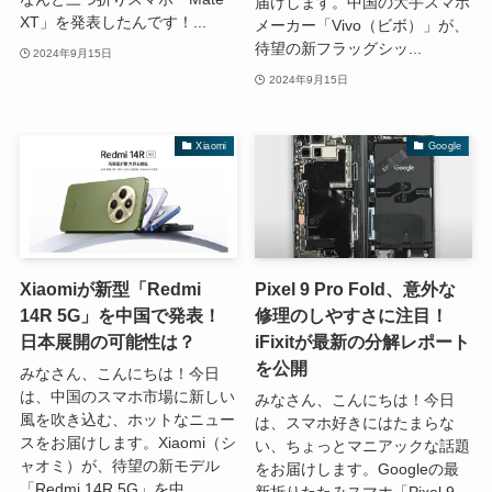
届けします。中国の大手スマホ
XT」を発表したんです！...
メーカー「Vivo（ビボ）」が、
待望の新フラッグシッ...
2024年9月15日
2024年9月15日
Xiaomi
Google
Xiaomiが新型「Redmi
Pixel 9 Pro Fold、意外な
14R 5G」を中国で発表！
修理のしやすさに注目！
日本展開の可能性は？
iFixitが最新の分解レポート
を公開
みなさん、こんにちは！今日
は、中国のスマホ市場に新しい
みなさん、こんにちは！今日
風を吹き込む、ホットなニュー
は、スマホ好きにはたまらな
スをお届けします。Xiaomi（シ
い、ちょっとマニアックな話題
ャオミ）が、待望の新モデル
をお届けします。Googleの最
「Redmi 14R 5G」を中...
新折りたたみスマホ「Pixel 9