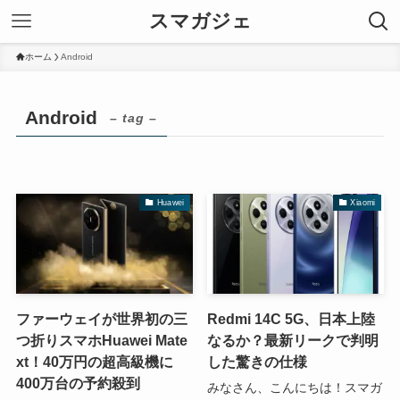
スマガジェ
ホーム
Android
Android
– tag –
Huawei
Xiaomi
ファーウェイが世界初の三
Redmi 14C 5G、日本上陸
つ折りスマホHuawei Mate
なるか？最新リークで判明
xt！40万円の超高級機に
した驚きの仕様
400万台の予約殺到
みなさん、こんにちは！スマガ